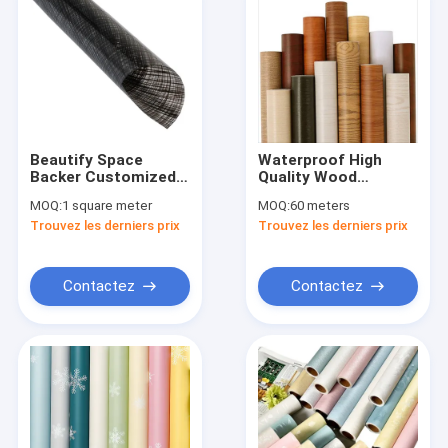
Beautify Space
Waterproof High
Backer Customized
Quality Wood
PVC Self Adhesive
Decoration Kitchen
MOQ:
1 square meter
MOQ:
60 meters
Glass Roll Soft
Wallpaper Grain
Trouvez les derniers prix
Trouvez les derniers prix
Lighting Decorative
Design Self Adhesive
Film
3D PVC Self Adhesive
Countertop For
Bedroom Living
Contactez
Contactez
Room
Accueil
Produits
A propos de nous