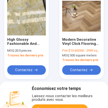
High Glossy
Modern Decorative
Fashionable And
Vinyl Click Flooring
Beautiful PVC Marble
4mm PVC spc
MOQ:
20.0 pieces
Prix:
$10.60(500 - 2999 square meters) $10.30(3000 - 7999 square meters) $9.90(>=8000 square meters)
UV Coated Board
Flooring Colorize
Trouvez les derniers prix
MOQ:
500 square meters
Decorative Rigid Film
Core Plastic PVC
Trouvez les derniers prix
Flooring
Contactez
Contactez
Économisez votre temps
Laissez-nous contacter les meilleurs
produits avec vous.