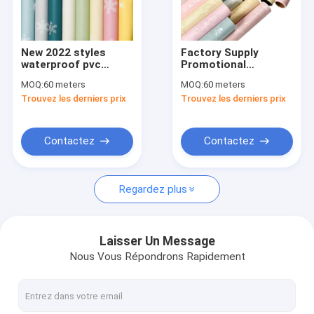
Contact
New 2022 styles
Factory Supply
waterproof pvc
Promotional
film de meubles de PVC
printing 3d wallpaper
Waterproof PVC Peel
MOQ:
60 meters
MOQ:
60 meters
living room bedroom
and Stick Wallpaper
Trouvez les derniers prix
Trouvez les derniers prix
background wall pvc
Self Adhesive 3D
Film décoratif en PVC
wallpaper
Wallpaper for
Bedroom Decorative
Film intérieur en PVC
Contactez
Contactez
film à haute brillance de PVC
Regardez plus
Film de stratification de PVC
Film auto-adhésif de PVC
Laisser Un Message
Nous Vous Répondrons Rapidement
Film en bois de PVC de grain
Papeterie peint en PVC auto-adhésif