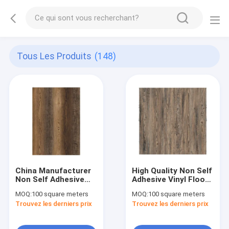
Tous Les Produits
(148)
China Manufacturer
High Quality Non Self
Non Self Adhesive
Adhesive Vinyl Floor
Wood Grain Pvc
Decoration Home
MOQ:
100 square meters
MOQ:
100 square meters
Flooring Printed
Use Modern PVC
Trouvez les derniers prix
Trouvez les derniers prix
Decorative Film
Floor Film