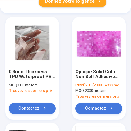
Donnez votre exigence
0.3mm Thickness
Opaque Solid Color
TPU Waterproof PVC
Non Self Adhesive
Transparent Material
High Gloss
MOQ:
300 meters
Prix:
$2.15(2000 - 4999 meters) $2.13(5000 - 9999 meters) $2.09(>=10000 meters)
Crystal Material For
Decorative
Trouvez les derniers prix
MOQ:
2000 meters
Making Clothes,
Lamination Emboss
Raincoats And
High Gloss PVC Film
Trouvez les derniers prix
Mobile Phone Covers
For Bathroom
Kitchen For MDF
Contactez
Contactez
Furniture