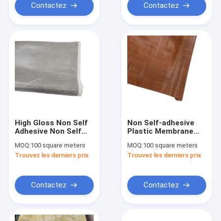
Contactez
Contactez
High Gloss Non Self
Non Self-adhesive
Adhesive Non Self
Plastic Membrane
Adhesive PVC
Self-adhesive Plastic
MOQ:
100 square meters
MOQ:
100 square meters
Decorative Laminate
Press Film Wood
Trouvez les derniers prix
Trouvez les derniers prix
Film For Furniture
Grain Lamination
WPC And MDF
Decorative PVC Film
Decoration PVC
Sheet
Contactez
Contactez