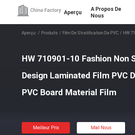
A Propos De
Aperçu
Nous
Aperçu
/
Produits
/
Film De Stratification De PVC
/
HW 71
HW 710901-10 Fashion Non S
Design Laminated Film PVC D
PVC Board Material Film
Meilleur Prix
Mail Nous