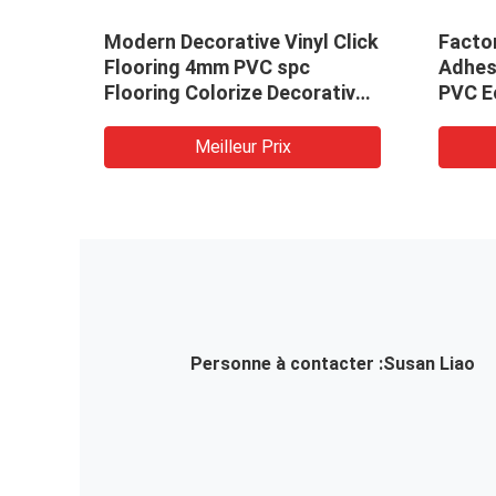
ive
Modern Decorative Vinyl Click
Factor
e
Flooring 4mm PVC spc
Adhes
Flooring Colorize Decorative
PVC Ec
Rigid Film Core Plastic PVC
PVC L
For
Flooring
Meilleur Prix
n
Personne à contacter :
Susan Liao