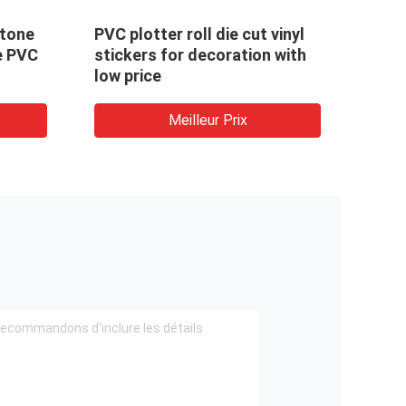
Stone
PVC plotter roll die cut vinyl
Non 
e PVC
stickers for decoration with
Sync
low price
PVC 
Meilleur Prix