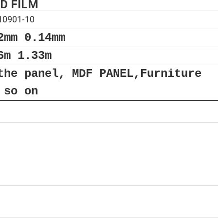
D FILM
10901-10
2mm 0.14mm
6m 1.33m
the panel, MDF PANEL,Furniture
 so on