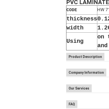
PVC LAMINATE
HW 7
CODE
thickness
0.1
width
1.2
on 
Using
and
Product Description
Company Information
Our Services
FAQ