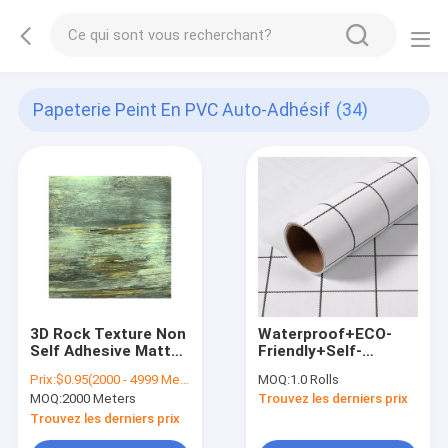
Papeterie Peint En PVC Auto-Adhésif
(34)
3D Rock Texture Non
Waterproof+ECO-
Self Adhesive Matte
Friendly+Self-
PVC Sheet For
adhesive 3D Self-
Prix:
$0.95(2000 - 4999 Meters) $0.90(5000 - 9999 Meters) $0.86(>=10000 Meters)
MOQ:
1.0 Rolls
Vacuum Press
adhesive Modern
MOQ:
2000 Meters
Trouvez les derniers prix
White Plaid Design
Office PVC Wallpaper
Trouvez les derniers prix