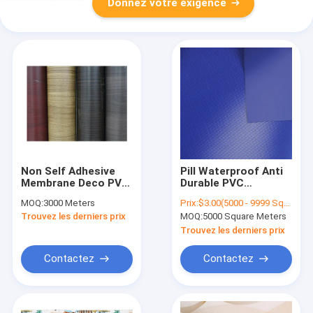
Donnez votre exigence
Non Self Adhesive
Pill Waterproof Anti
Membrane Deco PVC
Durable PVC
Sheet For Furniture
Tarpaulin Roll For
MOQ:
3000 Meters
Prix:
$3.00(5000 - 9999 Square Meters) $2.80(10000 - 49999 Square Meters) $2.50(>=50000 Square Meters)
Printing Truck
Trouvez les derniers prix
MOQ:
5000 Square Meters
Tarpaulin Covers
Trouvez les derniers prix
Contactez
Contactez