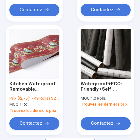
Self Adhesive
Flooring
Contactez
Contactez
Kitchen Waterproof
Waterproof+ECO-
Removable
Friendly+Self-
Removable
adhesive Self-
Prix:
$2.75(1 - 49 Rolls) $2.32(50 - 999 Rolls) $1.93(1000 - 9999 Rolls) $1.76(>=10000 Rolls)
MOQ:
1.0 Rolls
Waterproof PVC Wall
adhesive Interior
MOQ:
1 Roll
Trouvez les derniers prix
Sticker Decoration
Ministry Decoration
Wall Stickers Living
PVC Wallpaper Prices
Trouvez les derniers prix
Room Wallpaper
Borders
Contactez
Contactez