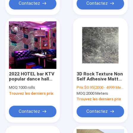
Contactez
Contactez
2022 HOTEL bar KTV
3D Rock Texture Non
popular dance hall
Self Adhesive Matte
KTV bar wallpaper
PVC Sheet For Wall
MOQ:
1000 rolls
Prix:
$0.95(2000 - 4999 Meters) $0.90(5000 - 9999 Meters) $0.86(>=10000 Meters)
commercial
Panel
Trouvez les derniers prix
MOQ:
2000 Meters
household use
shinning PVC
Trouvez les derniers prix
wallpapers
Contactez
Contactez