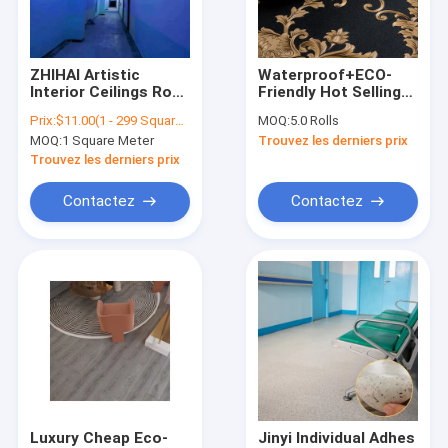
Contact
ZHIHAI Artistic
Waterproof+ECO-
Interior Ceilings Roof
Friendly Hot Selling
film de meubles de PVC
Sky 3d Print PVC
Luxury Gold Black
Prix:
$11.00(1 - 299 Square Meters) $10.00(300 - 599 Square Meters) $9.00(>=600 Square Meters)
MOQ:
5.0 Rolls
Stretch Ceiling Film
Texture Embossed
MOQ:
1 Square Meter
Trouvez les derniers prix
Metallic 3D Damask
Film décoratif en PVC
Wallpaper Roll Vinyl
Trouvez les derniers prix
PVC Wallpaper
Film intérieur en PVC
Contactez
Contactez
film à haute brillance de PVC
Film de stratification de PVC
Film auto-adhésif de PVC
Film en bois de PVC de grain
Papeterie peint en PVC auto-adhésif
Luxury Cheap Eco-
Jinyi Individual Adhes