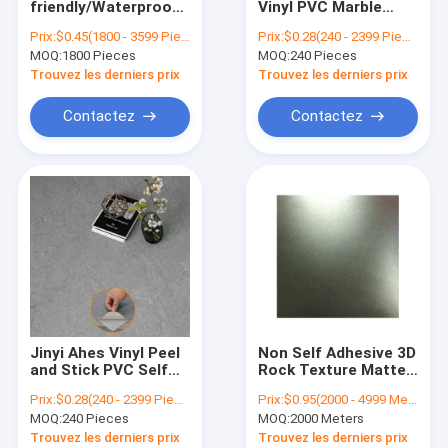
friendly/Waterproof/Fireproof/Anti-
Vinyl PVC Marble
Feuille de membrane en PVC
slip/Anti-scratch
Pattern Self-
Prix:
$0.45(1800 - 3599 Pieces) $0.42(3600 - 10799 Pieces) $0.36(>=10800 Pieces)
Prix:
$0.28(240 - 2399 Pieces) $0.27(2400 - 239999 Pieces) $0.25(>=240000 Pieces)
Wood Self Adhesive
adhesive Waterproof
MOQ:
Feuille décorative en PVC
1800 Pieces
MOQ:
240 Pieces
Wood Flooring From
Wear-resistant
China Factory
Adhesive Stickers
Trouvez les derniers prix
Trouvez les derniers prix
Flooring PVC Plastic
Indoor Home Decor
Vinyl 3d Sticker
Tile Flooring
Contactez
Contactez
Jinyi Ahes Vinyl Peel
Non Self Adhesive 3D
and Stick PVC Self
Rock Texture Matte
Adhesive Home Decal
PVC Sheet Roll
Prix:
$0.28(240 - 2399 Pieces) $0.27(2400 - 239999 Pieces) $0.25(>=240000 Pieces)
Prix:
$0.95(2000 - 4999 Meters) $0.90(5000 - 9999 Meters) $0.86(>=10000 Meters)
Interior Repair
MOQ:
240 Pieces
MOQ:
2000 Meters
Renovate
Refurbishment Cover
Trouvez les derniers prix
Trouvez les derniers prix