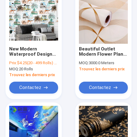
New Modern
Beautiful Outlet
Waterproof Design
Modern Flower Plant
3d Moistureproof
PVC Self Adhesive
Prix:
$4.25(20 - 499 Rolls) $3.98(500 - 1999 Rolls) $3.85(2000 - 7999 Rolls) $3.65(>=8000 Rolls)
MOQ:
3000.0 Meters
Paper Backed PVC
Wallpaper for
MOQ:
20 Rolls
Trouvez les derniers prix
Wallcovering Home
Bedroom or Home
Decoration
Decoration
Trouvez les derniers prix
Contactez
Contactez
Accueil
Produits
A propos de nous